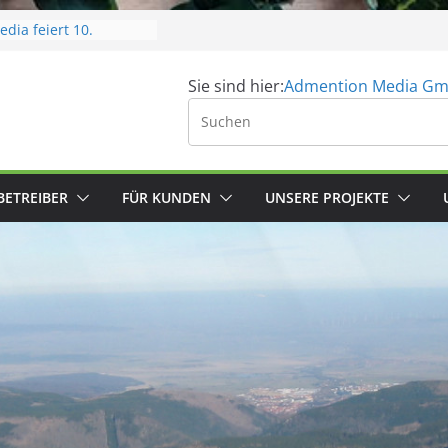
dia feiert 10.
 Unsere neue smarte
Sie sind hier:
Admention Media G
tet in die Beta-Phase
Angebot
cht?
BETREIBER
FÜR KUNDEN
UNSERE PROJEKTE