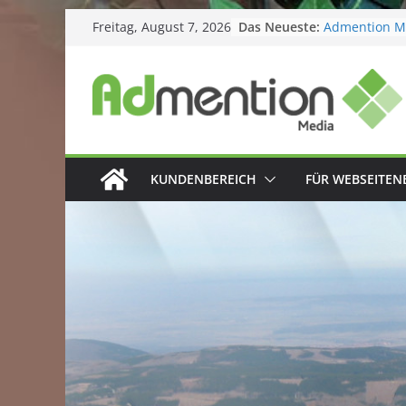
Skip
Freitag, August 7, 2026
Das Neueste:
Admention Me
to
Geburtstag!
content
Kitacollect –
Kita-App star
Domains im 
Grafiker gesu
Website2App
KUNDENBEREICH
FÜR WEBSEITEN