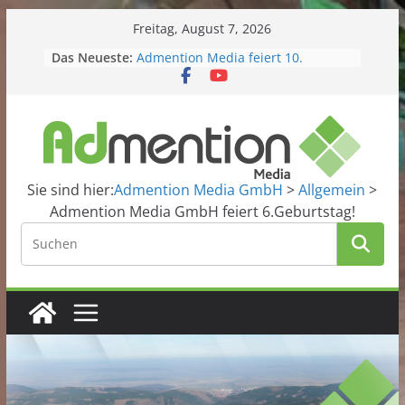
Skip
Freitag, August 7, 2026
to
Das Neueste:
Admention Media feiert 10.
content
Geburtstag!
Kitacollect – Unsere neue smarte
Kita-App startet in die Beta-Phase
Domains im Angebot
Grafiker gesucht?
Website2App
Sie sind hier:
Admention Media GmbH
>
Allgemein
>
Admention Media GmbH feiert 6.Geburtstag!