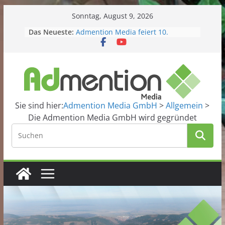
Skip
Sonntag, August 9, 2026
to
Das Neueste:
Admention Media feiert 10.
content
Geburtstag!
Kitacollect – Unsere neue smarte
Kita-App startet in die Beta-Phase
Domains im Angebot
Grafiker gesucht?
Website2App
Sie sind hier:
Admention Media GmbH
>
Allgemein
>
Die Admention Media GmbH wird gegründet