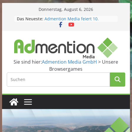
Skip
Donnerstag, August 6, 2026
to
Das Neueste:
Admention Media feiert 10.
content
Geburtstag!
Kitacollect – Unsere neue smarte
Kita-App startet in die Beta-Phase
Domains im Angebot
Grafiker gesucht?
Website2App
Sie sind hier:
Admention Media GmbH
>
Unsere
Browsergames